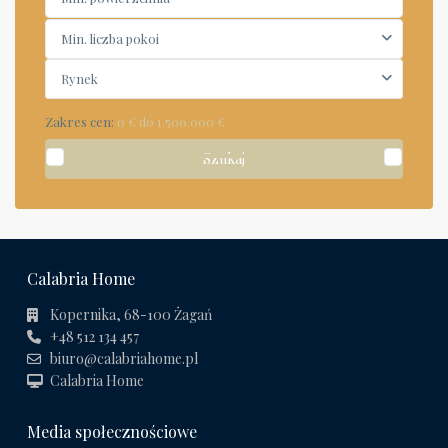
Min. liczba pokoi
Rynek
Zakres cen:
0 € do 1.500.000 €
Szukaj
Calabria Home
Kopernika, 68-100 Żagań
+48 512 134 457
biuro@calabriahome.pl
Calabria Home
Media społecznościowe