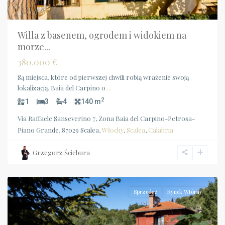
Willa z basenem, ogrodem i widokiem na
morze...
380.000 €
Są miejsca, które od pierwszej chwili robią wrażenie swoją
lokalizacją. Baia del Carpino o
...
2
1
3
4
140 m
Via Raffaele Sanseverino 7, Zona Baia del Carpino-Petrosa-
Piano Grande, 87029 Scalea,
Włochy
,
Scalea
,
Calabria
Grzegorz Ściebura
Lazio
,
Gerano
Sprzedaż
Rynek Wtórny