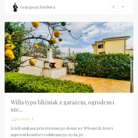
Grzegorz Ściebura
Calabria
,
Scalea
Sprzedaż
Rynek Wtórny
Willa typu bliźniak z garażem, ogrodem i
sze...
249.000 €
Jeżeli szukasz przestronnego domu we Włoszech, który
zapewni komfort codziennego życia, pr
...