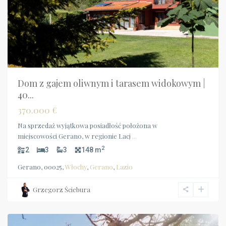
Dom z gajem oliwnym i tarasem widokowym |
40...
370.000 €
Na sprzedaż wyjątkowa posiadłość położona w
miejscowości Gerano, w regionie Lacj
...
2
2
3
3
148 m
Gerano, 00025,
Włochy
,
Gerano
,
Lazio
Calabria
,
Praia
Grzegorz Ściebura
a
Mare