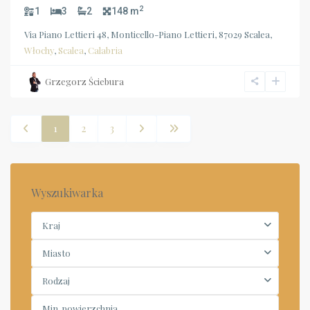
2
1
3
2
148 m
Via Piano Lettieri 48, Monticello-Piano Lettieri, 87029 Scalea,
Włochy
,
Scalea
,
Calabria
Grzegorz Ściebura
1
2
3
Wyszukiwarka
Kraj
Miasto
Rodzaj