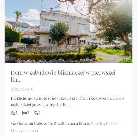
Sprzedaż
Rynek Wtórny
Dom w zabudowie bliźniaczej w pierwszej
lini...
285.000 €
Nieruchomości położone w pierwszej linii brzegowej należą do
najbardziej poszukiwanych ofe
...
1
3
2
Via Giovanni Caboto 19, 87028 Praia a Mare,
Włochy
,
Praia a
Mare
,
Calabria