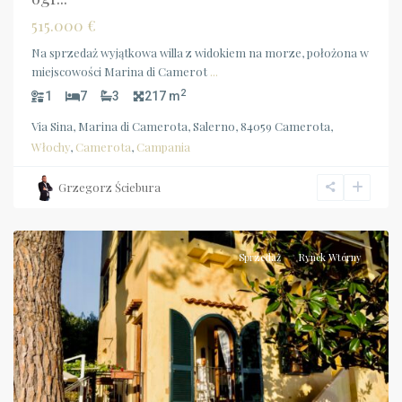
515.000 €
Na sprzedaż wyjątkowa willa z widokiem na morze, położona w
miejscowości Marina di Camerot
...
2
1
7
3
217 m
Via Sina, Marina di Camerota, Salerno, 84059 Camerota,
Włochy
,
Camerota
,
Campania
Grzegorz Ściebura
Calabria
,
Scalea
Sprzedaż
Rynek Wtórny