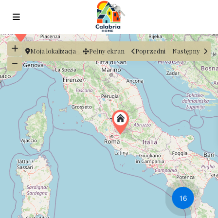
Moja lokalizacja
Pełny ekran
Poprzedni
Następny
16