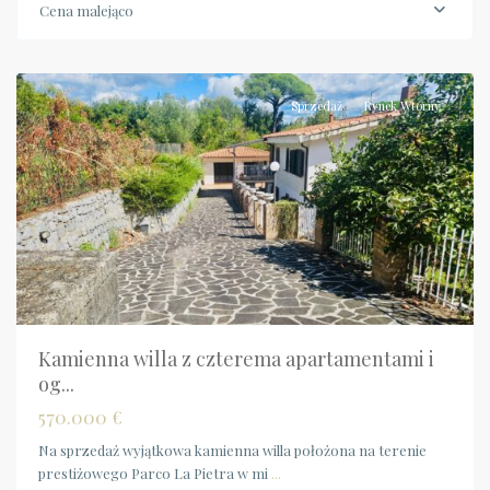
Cena malejąco
Campania
,
Scario
Sprzedaż
Rynek Wtórny
Kamienna willa z czterema apartamentami i
og...
570.000 €
Na sprzedaż wyjątkowa kamienna willa położona na terenie
prestiżowego Parco La Pietra w mi
...