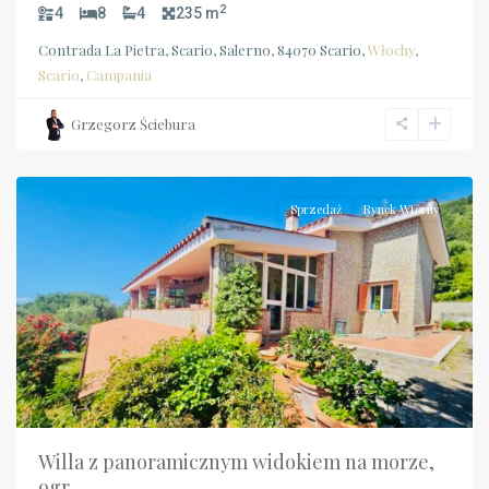
2
4
8
4
235 m
Contrada La Pietra, Scario, Salerno, 84070 Scario,
Włochy
,
Scario
,
Campania
Grzegorz Ściebura
Campania
,
Camerota
Sprzedaż
Rynek Wtórny
Willa z panoramicznym widokiem na morze,
ogr...