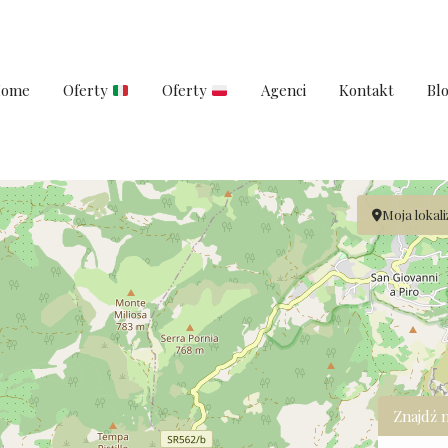
ome
Oferty
Oferty
Agenci
Kontakt
Bl
Moja lokali
Znajdź 