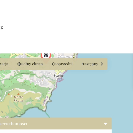
og
zacja
Pełny ekran
Poprzedni
Następny
nieruchomości