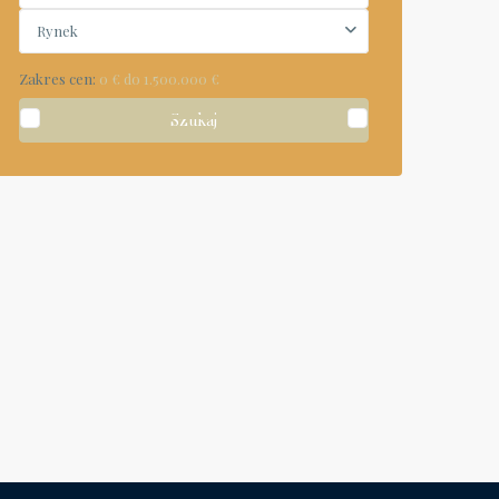
Rynek
Zakres cen:
0 € do 1.500.000 €
Szukaj