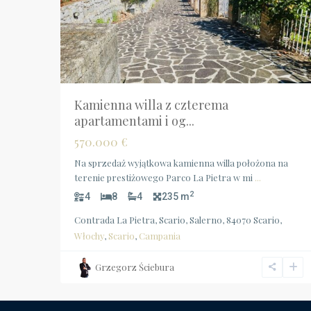
Kamienna willa z czterema
apartamentami i og...
570.000 €
Na sprzedaż wyjątkowa kamienna willa położona na
terenie prestiżowego Parco La Pietra w mi
...
2
4
8
4
235 m
Contrada La Pietra, Scario, Salerno, 84070 Scario,
Włochy
,
Scario
,
Campania
Grzegorz Ściebura