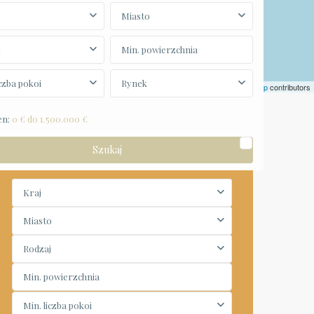
Miasto
j
iczba pokoi
Rynek
Leaflet
|
©
OpenStreetMap
contributors
en:
0 € do 1.500.000 €
Wyszukiwarka
Kraj
Miasto
Rodzaj
Min. liczba pokoi