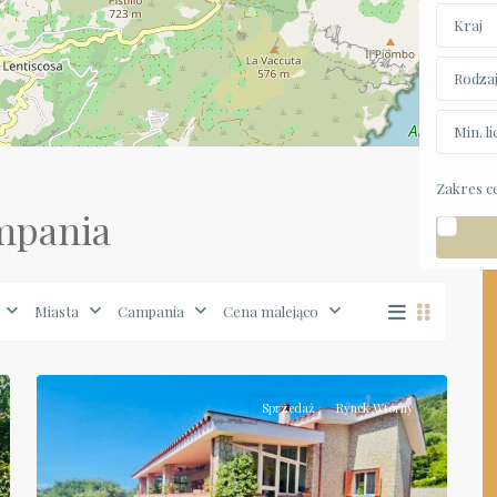
Kraj
Rodza
Min. l
Zakres c
ampania
Miasta
Campania
Cena malejąco
Campania
,
37
Camerota
Sprzedaż
Rynek Wtórny