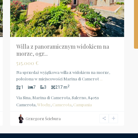
Willa z panoramicznym widokiem na
morze, ogr...
515.000 €
Na sprzedaż wyjątkowa willa z widokiem na morze,
położona w miejscowości Marina di Camerot
...
2
1
7
3
217 m
Via Sina, Marina di Camerota, Salerno, 84059
Camerota,
Włochy
,
Camerota
,
Campania
Grzegorz Ściebura