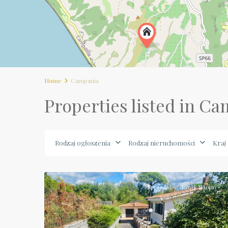
Home
Campania
Properties listed in C
Rodzaj ogłoszenia
Rodzaj nieruchomości
Kraj
Campania
,
42
Scario
Sprzedaż
Rynek Wtórny