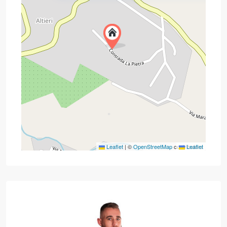
Leaflet
|
©
OpenStreetMap
contributors
Leaflet