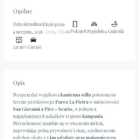
Ogólne
Data aktualizacji:
Kategoria
12 Pokoje
8 Sypialnie
4 Łazienki
Dom
,
Villa
4 sierpnia, 2026
2
235 m
1 Garaże
Opis
Na sprzedaż wyjątkowa
kamienna willa
położona na
terenie prestiżowego
Parco La Pietra
w miejscowości
San Giovanni a Piro – Scario
, w jednym z
najpiękniejszych zakątków regionu
Kampania
.
Nieruchomość znajduje się w otoczeniu zieleni,
zapewniając pełną prywatność i ciszę, a jednocześnie
zaledwie około
2,5 km od plaży oraz malowniczego