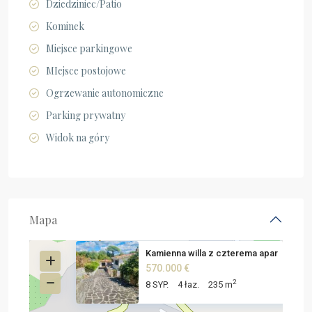
Dziedziniec/Patio
Kominek
Miejsce parkingowe
MIejsce postojowe
Ogrzewanie autonomiczne
Parking prywatny
Widok na góry
Mapa
Kamienna willa z czterema apar
570.000 €
2
8 SYP.
4 łaz.
235 m