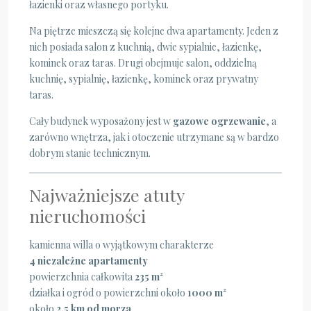
łazienki oraz własnego portyku.
Na piętrze mieszczą się kolejne dwa apartamenty. Jeden z
nich posiada salon z kuchnią, dwie sypialnie, łazienkę,
kominek oraz taras. Drugi obejmuje salon, oddzielną
kuchnię, sypialnię, łazienkę, kominek oraz prywatny
taras.
Cały budynek wyposażony jest w
gazowe ogrzewanie
, a
zarówno wnętrza, jak i otoczenie utrzymane są w bardzo
dobrym stanie technicznym.
Najważniejsze atuty
nieruchomości
kamienna willa o wyjątkowym charakterze
4 niezależne apartamenty
powierzchnia całkowita
235 m²
działka i ogród o powierzchni około
1000 m²
około
2,5 km od morza