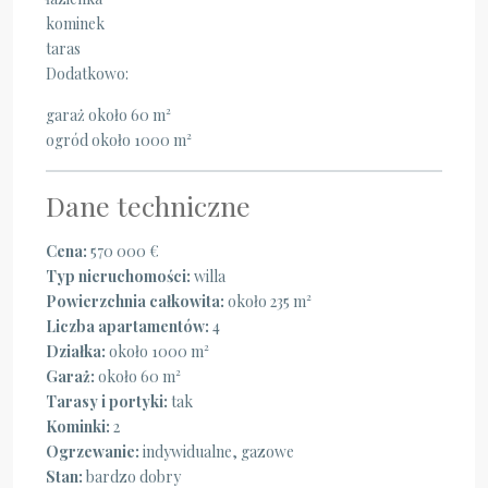
kominek
taras
Dodatkowo:
garaż około 60 m²
ogród około 1000 m²
Dane techniczne
Cena:
570 000 €
Typ nieruchomości:
willa
Powierzchnia całkowita:
około 235 m²
Liczba apartamentów:
4
Działka:
około 1000 m²
Garaż:
około 60 m²
Tarasy i portyki:
tak
Kominki:
2
Ogrzewanie:
indywidualne, gazowe
Stan:
bardzo dobry