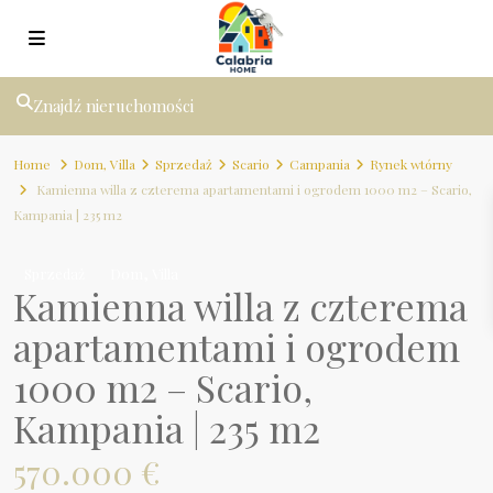
Znajdź nieruchomości
Home
Dom
,
Villa
Sprzedaż
Scario
Campania
Rynek wtórny
Kamienna willa z czterema apartamentami i ogrodem 1000 m2 – Scario,
Kampania | 235 m2
,
Sprzedaż
Dom
Villa
Kamienna willa z czterema
apartamentami i ogrodem
1000 m2 – Scario,
Kampania | 235 m2
570.000 €