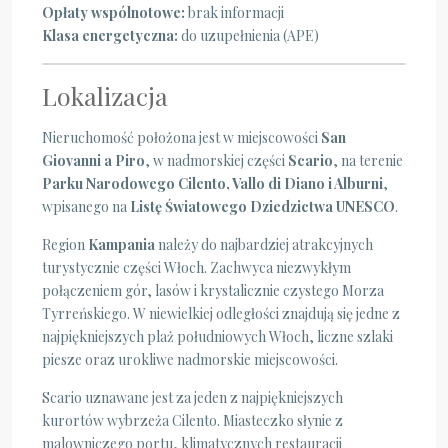
Opłaty wspólnotowe:
brak informacji
Klasa energetyczna:
do uzupełnienia (APE)
Lokalizacja
Nieruchomość położona jest w miejscowości
San
Giovanni a Piro
, w nadmorskiej części
Scario
, na terenie
Parku Narodowego Cilento, Vallo di Diano i Alburni
,
wpisanego na
Listę Światowego Dziedzictwa UNESCO
.
Region
Kampania
należy do najbardziej atrakcyjnych
turystycznie części Włoch. Zachwyca niezwykłym
połączeniem gór, lasów i krystalicznie czystego Morza
Tyrreńskiego. W niewielkiej odległości znajdują się jedne z
najpiękniejszych plaż południowych Włoch, liczne szlaki
piesze oraz urokliwe nadmorskie miejscowości.
Scario uznawane jest za jeden z najpiękniejszych
kurortów wybrzeża Cilento. Miasteczko słynie z
malowniczego portu, klimatycznych restauracji