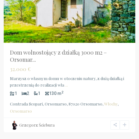
Dom wolnostojący z działką 3000 m2 –
Orsomar...
32.000 €
Marzysz o własnym domu w otoczeniu natury, z dużą działką i
przestrzenią do realizacji wła
...
2
1
2
1
130 m
Contrada Scopari, Orsomarso, 87020 Orsomarso,
Włochy
,
Orsomarso
Calabria
,
Grzegorz Ściebura
Nocera
Terinese