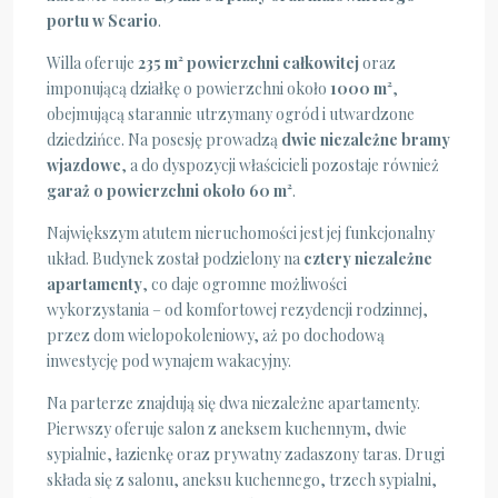
portu w Scario
.
Willa oferuje
235 m² powierzchni całkowitej
oraz
imponującą działkę o powierzchni około
1000 m²
,
obejmującą starannie utrzymany ogród i utwardzone
dziedzińce. Na posesję prowadzą
dwie niezależne bramy
wjazdowe
, a do dyspozycji właścicieli pozostaje również
garaż o powierzchni około 60 m²
.
Największym atutem nieruchomości jest jej funkcjonalny
układ. Budynek został podzielony na
cztery niezależne
apartamenty
, co daje ogromne możliwości
wykorzystania – od komfortowej rezydencji rodzinnej,
przez dom wielopokoleniowy, aż po dochodową
inwestycję pod wynajem wakacyjny.
Na parterze znajdują się dwa niezależne apartamenty.
Pierwszy oferuje salon z aneksem kuchennym, dwie
sypialnie, łazienkę oraz prywatny zadaszony taras. Drugi
składa się z salonu, aneksu kuchennego, trzech sypialni,