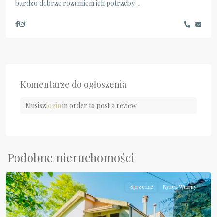
bardzo dobrze rozumiem ich potrzeby
...
Komentarze do ogłoszenia
Musisz
login
in order to post a review
Podobne nieruchomości
Orsomarso
Sprzedaż
Rynek Wtórny