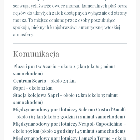
serwujących świeże owoce morza, kameralnych plaż oraz
rejsów do ukrytych zatok dostępnych wyłącznie od strony
morza. To miejsce cenione przez osoby poszukujące
spokoju, pięknych krajobrazów i autentycznej włoskiej
atmosfery.
Komunikacja
Plaża i port w Scario
– około
2,5 km
(około
5 minut
samochodem
)
Centrum Scario
– około
2,5 km
Sapri
– około
12 km
Stacja kolejowa Sapri
– około
12 km
(około
15 minut
samochodem
)
Międzynarodowy port lotniczy Salerno Costa d’Amalfi
– około
165 km
(około
2 godzin i 15 minut samochodem
)
Międzynarodowy port lotniczy Neapol-Capodichino
–
około
195 km
(około
2 godziny i 45 minut samochodem
)
Międzynarodowy port lotniczy Lamezia Terme
– około