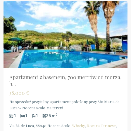
Sprzedaż
Apartament z basenem, 700 metrów od morza,
b...
58.000 €
Na sprzedaż przytulny apartament położony przy Via Maria de
Luca w Nocera Scalo, na tereni
...
2
1
1
1
35 m
Via M. de Luca, 88040 Nocera Scalo,
Włochy
,
Nocera Terinese
,