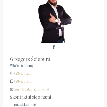
Grzegorz Ściebura
Właściciel firmy
+48512134457
+48512134457
biuro@calabriahome.pl
Skontaktuj się z nami