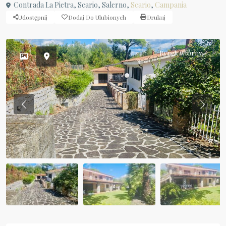
Contrada La Pietra, Scario, Salerno,
Scario
,
Campania
Udostępnij
Dodaj Do Ulubionych
Drukuj
Rynek wtórny
Previous
Previou