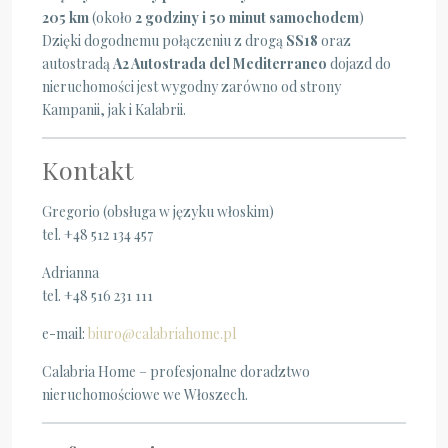
205 km
(około
2 godziny i 50 minut samochodem
)
Dzięki dogodnemu połączeniu z drogą
SS18
oraz
autostradą
A2 Autostrada del Mediterraneo
dojazd do
nieruchomości jest wygodny zarówno od strony
Kampanii, jak i Kalabrii.
Kontakt
Gregorio (obsługa w języku włoskim)
tel. +48 512 134 457
Adrianna
tel. +48 516 231 111
e-mail:
biuro@calabriahome.pl
Calabria Home – profesjonalne doradztwo
nieruchomościowe we Włoszech.