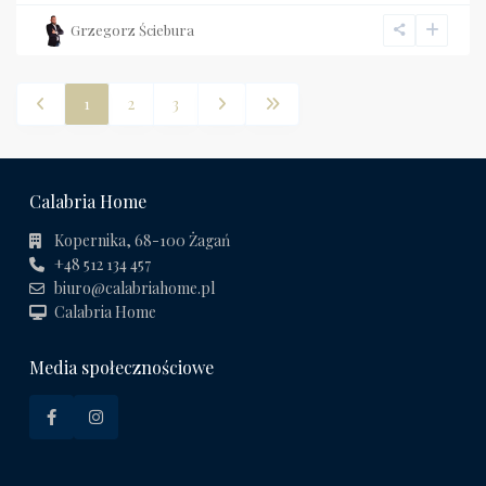
Grzegorz Ściebura
1
2
3
Calabria Home
Kopernika, 68-100 Żagań
+48 512 134 457
biuro@calabriahome.pl
Calabria Home
Media społecznościowe