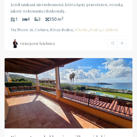
Jeżeli szukasz nieruchomości, która łączy przestrzeń, wysoką
jakość wykonania i doskonałą
...
2
1
4
3
350 m
Via Necco 26, Cotura, 87029 Scalea,
Włochy
,
Scalea
,
Calabria
Grzegorz Ściebura
Diamante
Sprzedaż
Rynek Pierwotny