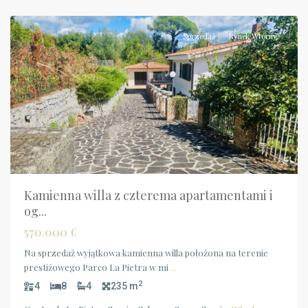
Scario
Sprzedaż
Rynek Wtórny
Kamienna willa z czterema apartamentami i
og...
570.000 €
Na sprzedaż wyjątkowa kamienna willa położona na terenie
prestiżowego Parco La Pietra w mi
...
2
4
8
4
235 m