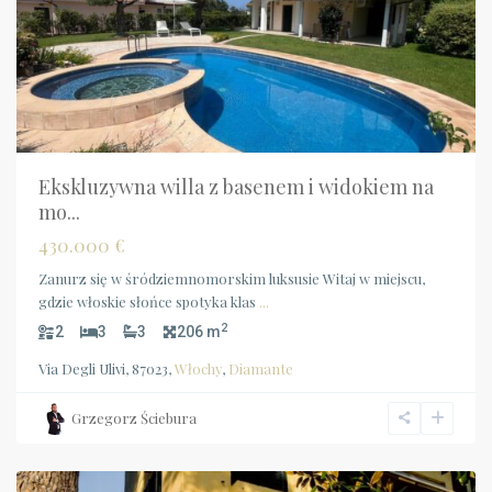
Ekskluzywna willa z basenem i widokiem na
mo...
430.000 €
Zanurz się w śródziemnomorskim luksusie Witaj w miejscu,
gdzie włoskie słońce spotyka klas
...
2
2
3
3
206 m
Via Degli Ulivi, 87023,
Włochy
,
Diamante
Grzegorz Ściebura
Calabria
,
Scalea