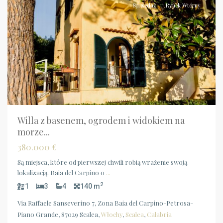
Sprzedaż
Rynek Wtórny
Willa z basenem, ogrodem i widokiem na
morze...
380.000 €
Są miejsca, które od pierwszej chwili robią wrażenie swoją
lokalizacją. Baia del Carpino o
...
2
1
3
4
140 m
Via Raffaele Sanseverino 7, Zona Baia del Carpino-Petrosa-
Piano Grande, 87029 Scalea,
Włochy
,
Scalea
,
Calabria