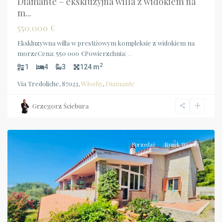
Diamante – ekskluzyjna willa z widokiem na
m...
550.000 €
Ekskluzywna willa w prestiżowym kompleksie z widokiem na
morzeCena: 550 000 €Powierzchnia:
...
2
1
4
3
124 m
Via Tredoliche, 87023,
Włochy
,
Diamante
Grzegorz Ściebura
Campania
,
Camerota
Sprzedaż
Rynek Wtórny