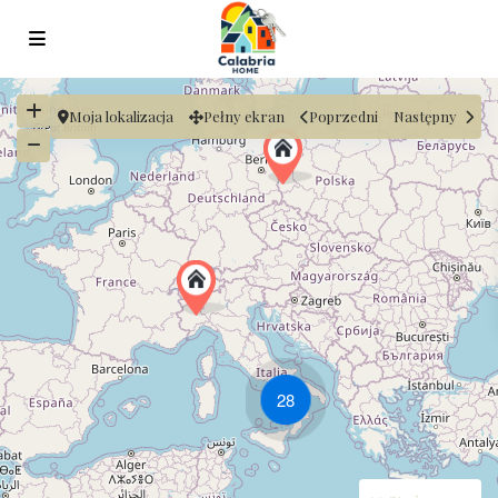
Moja lokalizacja
Pełny ekran
Poprzedni
Następny
28