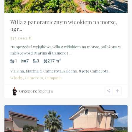
Willa z panoramicznym widokiem na morze,
ogr...
515.000 €
Na sprzedaż wyjątkowa willa z widokiem na morze, położona w
miejscowości Marina di Camerot
...
2
1
7
3
217 m
Via Sina, Marina di Camerota, Salerno, 84059 Camerota,
Włochy
,
Camerota
,
Campania
Grzegorz Ściebura
Diamante
Sprzedaż
Rynek Wtórny