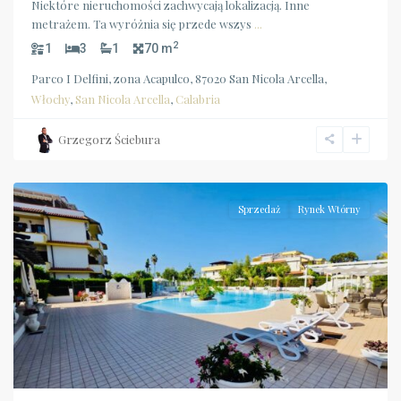
Niektóre nieruchomości zachwycają lokalizacją. Inne
metrażem. Ta wyróżnia się przede wszys
...
2
1
3
1
70 m
Parco I Delfini, zona Acapulco, 87020 San Nicola Arcella,
Włochy
,
San Nicola Arcella
,
Calabria
Grzegorz Ściebura
Calabria
,
Scalea
Sprzedaż
Rynek Wtórny