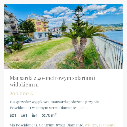
Sprzedaż
Rynek Wtórny
Mansarda z 40-metrowym solarium i
widokiem n...
200.000 €
Na sprzedaż wyjątkowa mansarda położona przy Via
Poseidone 11 w samym sercu Diamante – jed
...
2
1
1
1
70 m
Via Poseidone 11, Centrum, 87023 Diamante,
Włochy
,
Diamante
,