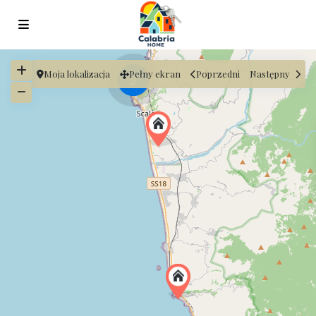
Moja lokalizacja
Pełny ekran
Poprzedni
Następny
2