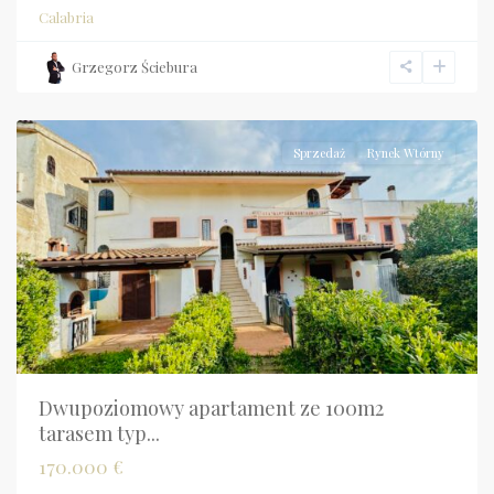
Calabria
Calabria
,
San
Grzegorz Ściebura
Nicola
Arcella
Sprzedaż
Rynek Wtórny
Dwupoziomowy apartament ze 100m2
tarasem typ...
170.000 €