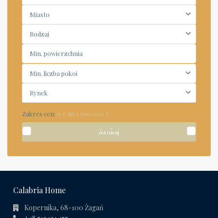
Miasto
Rodzaj
Min. liczba pokoi
Rynek
Zakres cen:
0 € do 1.500.000 €
Szukaj
Calabria Home
Kopernika, 68-100 Żagań