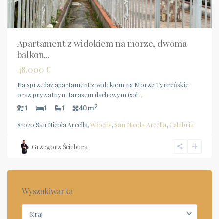
Apartament z widokiem na morze, dwoma
balkon...
48.000 €
Na sprzedaż apartament z widokiem na Morze Tyrreńskie
oraz prywatnym tarasem dachowym (sol
...
2
1
1
1
40 m
87020 San Nicola Arcella,
Włochy
,
San Nicola Arcella
,
Calabria
Grzegorz Ściebura
Wyszukiwarka
Kraj