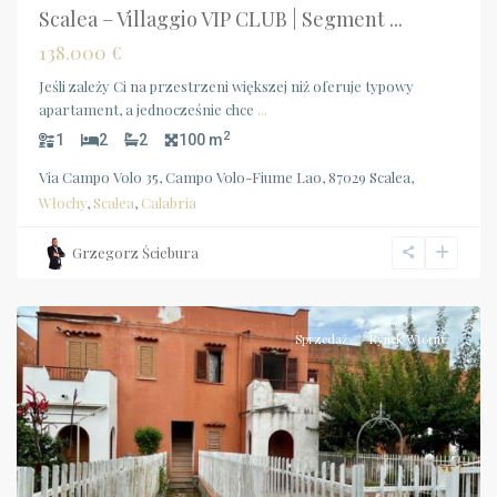
Scalea – Villaggio VIP CLUB | Segment ...
138.000 €
Jeśli zależy Ci na przestrzeni większej niż oferuje typowy
apartament, a jednocześnie chce
...
2
1
2
2
100 m
Via Campo Volo 35, Campo Volo-Fiume Lao, 87029 Scalea,
Włochy
,
Scalea
,
Calabria
Calabria
,
San
Grzegorz Ściebura
Nicola
Arcella
Sprzedaż
Rynek Wtórny