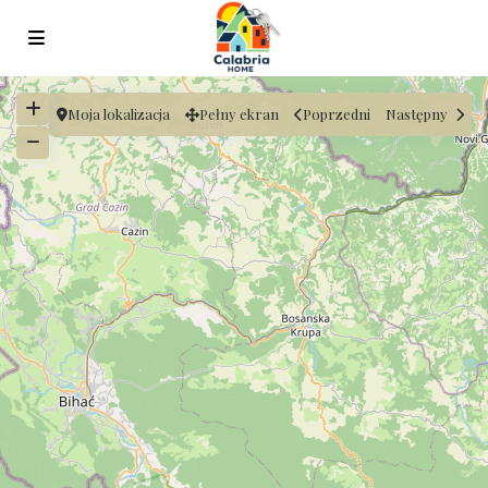
Moja lokalizacja
Pełny ekran
Poprzedni
Następny