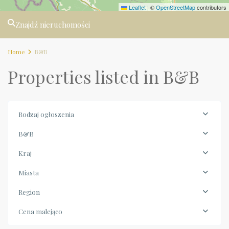
Leaflet
|
©
OpenStreetMap
contributors
Znajdź nieruchomości
Home
B&B
Properties listed in B&B
Rodzaj ogłoszenia
B&B
Kraj
Miasta
Region
Cena malejąco
Piemonte
,