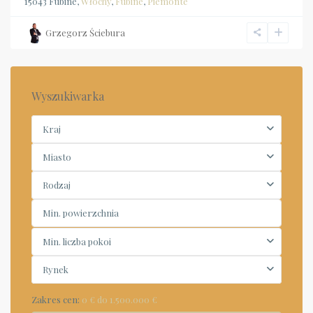
15043 Fubine,
Włochy
,
Fubine
,
Piemonte
Grzegorz Ściebura
Wyszukiwarka
Kraj
Miasto
Rodzaj
Min. liczba pokoi
Rynek
Zakres cen:
0 € do 1.500.000 €