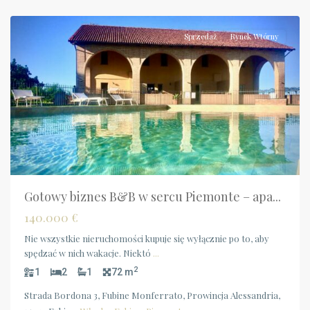
Fubine
Sprzedaż
Rynek Wtórny
Gotowy biznes B&B w sercu Piemonte – apa...
140.000 €
Nie wszystkie nieruchomości kupuje się wyłącznie po to, aby
spędzać w nich wakacje. Niektó
...
2
1
2
1
72 m
Strada Bordona 3, Fubine Monferrato, Prowincja Alessandria,