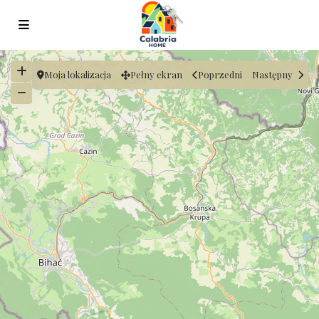
Moja lokalizacja
Pełny ekran
Poprzedni
Następny