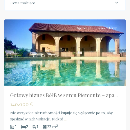
Cena malejąco
Piemonte
,
Fubine
Sprzedaż
Rynek Wtórny
Gotowy biznes B&B w sercu Piemonte – apa...
140.000 €
Nie wszystkie nieruchomości kupuje się wyłącznie po to, aby
spędzać w nich wakacje. Niektó
...
2
1
2
1
72 m