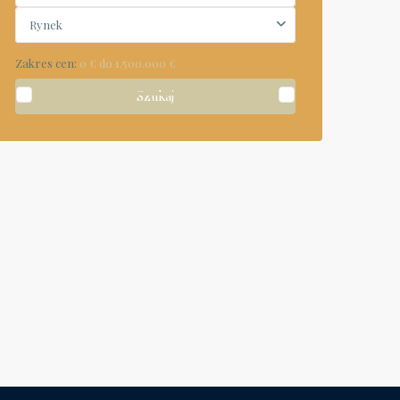
Rynek
Zakres cen:
0 € do 1.500.000 €
Szukaj