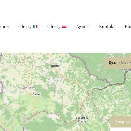
ome
Oferty
Oferty
Agenci
Kontakt
Bl
Moja lokali
Znajdź 