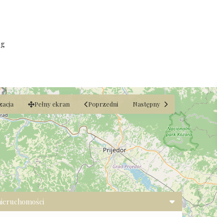
og
zacja
Pełny ekran
Poprzedni
Następny
nieruchomości