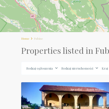
Home
Fubine
Properties listed in Fu
Rodzaj ogłoszenia
Rodzaj nieruchomości
Kraj
Piemonte
,
31
Fubine
Sprzedaż
Rynek Wtórny