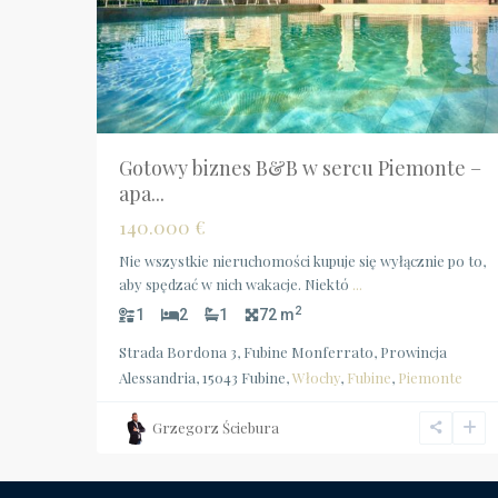
Gotowy biznes B&B w sercu Piemonte –
apa...
140.000 €
Nie wszystkie nieruchomości kupuje się wyłącznie po to,
aby spędzać w nich wakacje. Niektó
...
2
1
2
1
72 m
Strada Bordona 3, Fubine Monferrato, Prowincja
Alessandria, 15043 Fubine,
Włochy
,
Fubine
,
Piemonte
Grzegorz Ściebura