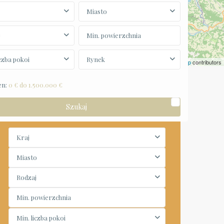
Miasto
j
iczba pokoi
Rynek
Leaflet
|
©
OpenStreetMap
contributors
en:
0 € do 1.500.000 €
Wyszukiwarka
Kraj
Miasto
Rodzaj
Min. liczba pokoi