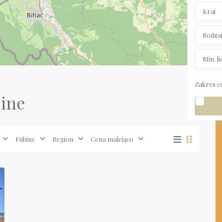
Kraj
Rodza
Min. l
Zakres c
bine
Fubine
Region
Cena malejąco