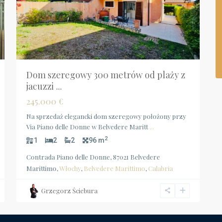
Dom szeregowy 300 metrów od plaży z
jacuzzi ...
245.000 €
Na sprzedaż elegancki dom szeregowy położony przy
Via Piano delle Donne w Belvedere Maritt
...
2
1
2
2
96 m
Contrada Piano delle Donne, 87021 Belvedere
Marittimo,
Włochy
,
Belvedere Marittimo
,
Calabria
Grzegorz Ściebura