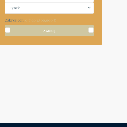
Rynek
Zakres cen:
0 € do 1.500.000 €
Szukaj