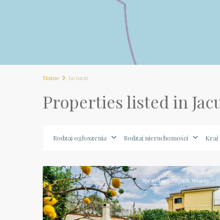
Home
Jacuzzi
Properties listed in Jac
Rodzaj ogłoszenia
Rodzaj nieruchomości
Kraj
Calabria
,
34
Scalea
Sprzedaż
Rynek Wtórny