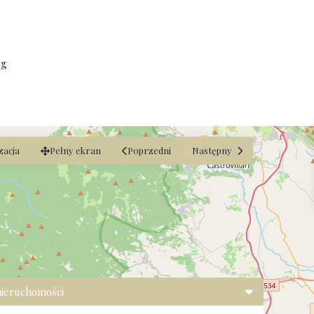
og
zacja
Pełny ekran
Poprzedni
Następny
nieruchomości