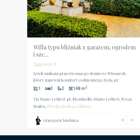
Willa typu bliźniak z garażem, ogrodem
i sze...
249.000 €
Jeżeli szukasz przestronnego domu we Włoszech,
który zapewni komfort codziennego życia, pr
...
2
1
3
2
148 m
Via Piano Lettieri 48, Monticello-Piano Lettieri, 87029
Scalea,
Włochy
,
Scalea
,
Calabria
Grzegorz Ściebura