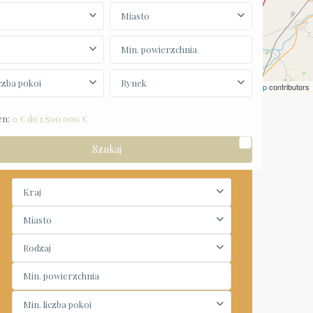
Miasto
j
iczba pokoi
Rynek
Leaflet
|
©
OpenStreetMap
contributors
en:
0 € do 1.500.000 €
Wyszukiwarka
Kraj
Miasto
Rodzaj
Min. liczba pokoi