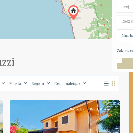
Kraj
Rodza
Min. l
Zakres c
uzzi
Calabria
,
Miasta
Region
Cena malejąco
Belvedere
45
Marittimo
Sprzedaż
Rynek Wtórny