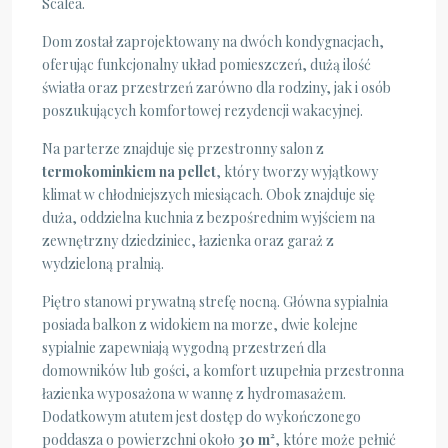
Scalea.
Dom został zaprojektowany na dwóch kondygnacjach,
oferując funkcjonalny układ pomieszczeń, dużą ilość
światła oraz przestrzeń zarówno dla rodziny, jak i osób
poszukujących komfortowej rezydencji wakacyjnej.
Na parterze znajduje się przestronny salon z
termokominkiem na pellet
, który tworzy wyjątkowy
klimat w chłodniejszych miesiącach. Obok znajduje się
duża, oddzielna kuchnia z bezpośrednim wyjściem na
zewnętrzny dziedziniec, łazienka oraz garaż z
wydzieloną pralnią.
Piętro stanowi prywatną strefę nocną. Główna sypialnia
posiada balkon z widokiem na morze, dwie kolejne
sypialnie zapewniają wygodną przestrzeń dla
domowników lub gości, a komfort uzupełnia przestronna
łazienka wyposażona w wannę z hydromasażem.
Dodatkowym atutem jest dostęp do wykończonego
poddasza o powierzchni około
30 m²
, które może pełnić