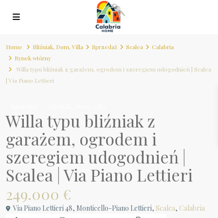
Home
Bliźniak
,
Dom
,
Villa
Sprzedaż
Scalea
Calabria
Rynek wtórny
Willa typu bliźniak z garażem, ogrodem i szeregiem udogodnień | Scalea
| Via Piano Lettieri
,
,
Sprzedaż
Bliźniak
Dom
Villa
Willa typu bliźniak z
garażem, ogrodem i
szeregiem udogodnień |
Scalea | Via Piano Lettieri
249.000 €
Via Piano Lettieri 48, Monticello-Piano Lettieri,
Scalea
,
Calabria