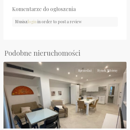
Komentarze do ogłoszenia
Musisz
login
in order to post a review
Podobne nieruchomości
Diamante
Sprzedaż
Rynek Wtórny