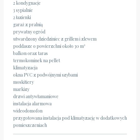
2 kondygnacje
3 sypialnie
2 łazienki
garaż z pralnią
prywatny ogród
utwardzony dziedziniec z grillem i zlewem
poddasze o powierzchni około 30 m²
balkon oraz taras
termokominek na pellet
klimatyzacja
okna PVC z podwójnymi szybami
moskitiery
markizy
drzwi antywłamaniowe
instalacja alarmowa
wideodomofon
przygotowana instalacja pod klimatyzację w dodatkowych
pomieszczeniach