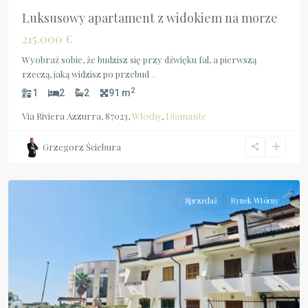
Luksusowy apartament z widokiem na morze
215.000 €
Wyobraź sobie, że budzisz się przy dźwięku fal, a pierwszą
rzeczą, jaką widzisz po przebud
...
2
1
2
2
91 m
Via Riviera Azzurra, 87023,
Włochy
,
Diamante
Grzegorz Ściebura
Calabria
,
Scalea
Sprzedaż
Rynek Wtórny