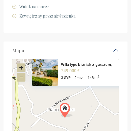
Widok na morze
Zewnętrzny prysznic/łazienka
Mapa
Willa typu bliźniak z garażem,
249.000 €
2
3 SYP.
2 łaz.
148 m