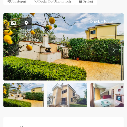
Udostępnij
Dodaj Do Ulubionych
Drukuj
Rynek wtórny
Previous
Previou