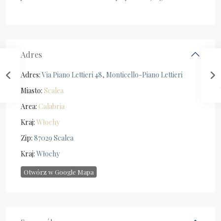
Adres
Adres:
Via Piano Lettieri 48, Monticello-Piano Lettieri
Miasto:
Scalea
Area:
Calabria
Kraj:
Włochy
Zip:
87029 Scalea
Kraj:
Włochy
Otwórz w Google Mapa