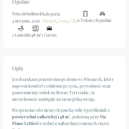
Ogólne
Data aktualizacji:
Kategoria
6 Pokoje
3 Sypialnie
Bliźniak
,
Dom
,
Villa
4 sierpnia, 2026
2
2 Łazienki
148 m
1 Garaże
Opis
Jeżeli szukasz przestronnego domu we Włoszech, który
zapewni komfort codziennego życia, prywatność oraz
panoramiczny widok na Morze Tyrreńskie, ta
nieruchomość zasługuje na szczególną uwagę.
Na sprzedaż oferujemy elegancką willę typu bliźniak o
powierzchni całkowitej 148 m²
, położoną przy
Via
Piano Lettieri
w jednej z najbardziej cenionych części