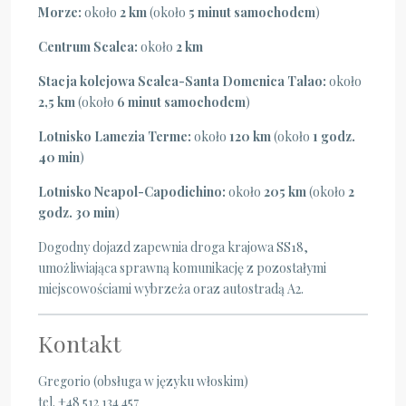
Morze:
około
2 km
(około
5 minut samochodem
)
Centrum Scalea:
około
2 km
Stacja kolejowa Scalea-Santa Domenica Talao:
około
2,5 km
(około
6 minut samochodem
)
Lotnisko Lamezia Terme:
około
120 km
(około
1 godz.
40 min
)
Lotnisko Neapol-Capodichino:
około
205 km
(około
2
godz. 30 min
)
Dogodny dojazd zapewnia droga krajowa SS18,
umożliwiająca sprawną komunikację z pozostałymi
miejscowościami wybrzeża oraz autostradą A2.
Kontakt
Gregorio (obsługa w języku włoskim)
tel. +48 512 134 457