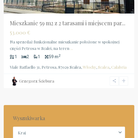
Mieszkanie 59 m2 z 2 tarasami i miejscem par...
53.000 €
Na sprzedaż funkcjonalne mieszkanie położone w spokojnej
części Petrosa w Scalei, na teren
...
2
1
2
1
59 m
Viale Raffaello 31, Petrosa, 87029 Scalea,
Włochy
,
Scalea
,
Calabria
Grzegorz Ściebura
Wyszukiwarka
Kraj