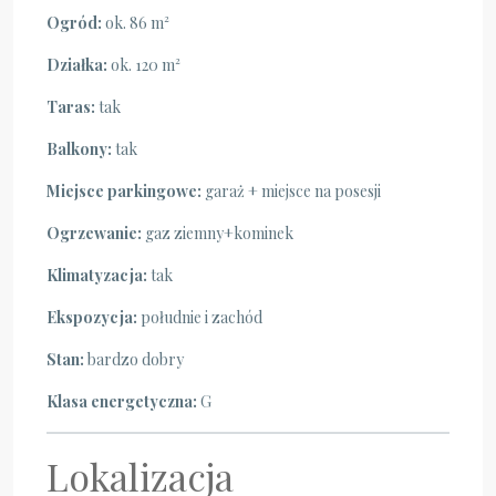
Ogród:
ok. 86 m²
Działka:
ok. 120 m²
Taras:
tak
Balkony:
tak
Miejsce parkingowe:
garaż + miejsce na posesji
Ogrzewanie:
gaz ziemny+kominek
Klimatyzacja:
tak
Ekspozycja:
południe i zachód
Stan:
bardzo dobry
Klasa energetyczna:
G
Lokalizacja