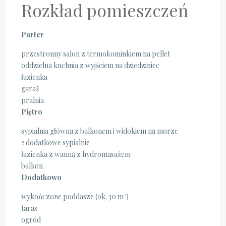
Rozkład pomieszczeń
Parter
przestronny salon z termokominkiem na pellet
oddzielna kuchnia z wyjściem na dziedziniec
łazienka
garaż
pralnia
Piętro
sypialnia główna z balkonem i widokiem na morze
2 dodatkowe sypialnie
łazienka z wanną z hydromasażem
balkon
Dodatkowo
wykończone poddasze (ok. 30 m²)
taras
ogród