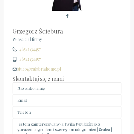
Grzegorz Ściebura
Właściciel firmy
+48512134457
+48512134457
biuro@calabriahome.pl
Skontaktuj się z nami