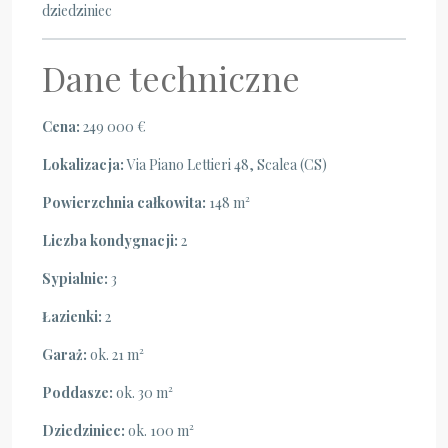
dziedziniec
Dane techniczne
Cena:
249 000 €
Lokalizacja:
Via Piano Lettieri 48, Scalea (CS)
Powierzchnia całkowita:
148 m²
Liczba kondygnacji:
2
Sypialnie:
3
Łazienki:
2
Garaż:
ok. 21 m²
Poddasze:
ok. 30 m²
Dziedziniec:
ok. 100 m²