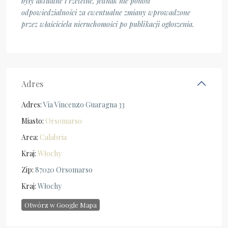
były aktualne i rzetelne, jednak nie ponosi
odpowiedzialności za ewentualne zmiany wprowadzone
przez właściciela nieruchomości po publikacji ogłoszenia.
Adres
Adres:
Via Vincenzo Guaragna 33
Miasto:
Orsomarso
Area:
Calabria
Kraj:
Włochy
Zip:
87020 Orsomarso
Kraj:
Włochy
Otwórz w Google Mapa