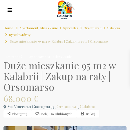
Home
Apartament
,
Mieszkanie
Sprzedaż
Orsomarso
Calabria
Rynek wtórny
Duże mieszkanie 95 m2 w Kalabrii | Zakup na raty | Orsomarso
,
Sprzedaż
Apartament
Mieszkanie
Duże mieszkanie 95 m2 w
Kalabrii | Zakup na raty |
Orsomarso
68.000 €
Via Vincenzo Guaragna 33,
Orsomarso
,
Calabria
Udostępnij
Dodaj Do Ulubionych
Drukuj