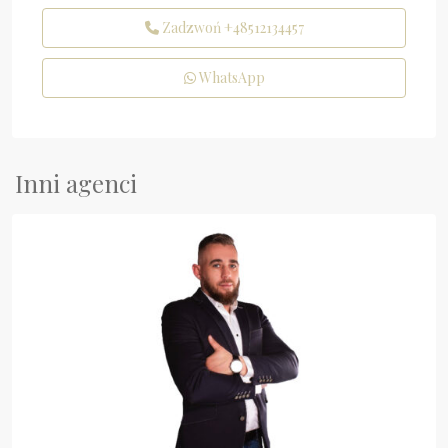
Zadzwoń
+48512134457
WhatsApp
Inni agenci