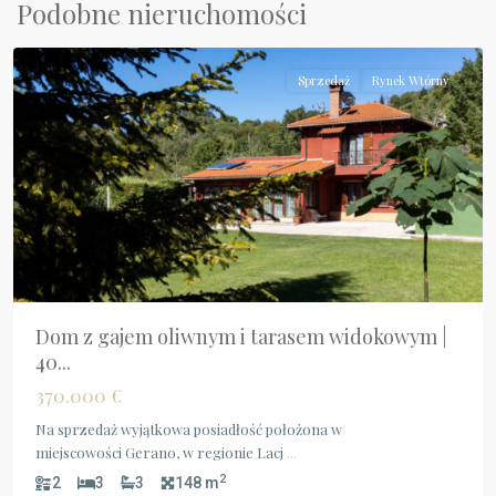
Lazio
,
Podobne nieruchomości
Gerano
Sprzedaż
Rynek Wtórny
Dom z gajem oliwnym i tarasem widokowym |
40...
370.000 €
Na sprzedaż wyjątkowa posiadłość położona w
miejscowości Gerano, w regionie Lacj
...
2
2
3
3
148 m