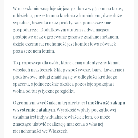
W mieszkaniu znajduje się jasny salon z wyjściem na taras,
oddzielna, przestronna kuchnia z kominkiem, dwie duże
sypialnie, łazienka oraz praktyczne pomieszczenie
gospodarcze. Dodatkowym atutem są dwa miejsca
postojowe oraz ogrzewanie gazowe zasilane metanem,
dzięki czemu nieruchomość jest komfortowa również
poza sezonem letnim.
To propozycja dla osób, które cenią autentyczny klimat
włoskich miasteczek. Sklepy spożywcze, bary, kawiarnie i
podstawowe usługi znajdują się w odległości krótkiego
spaceru, a jednocześnie okolica pozostaje spokojna i
wolna od turystycznego zgiełku.
Ogromnym wyróżnikiem tej oferty jest
możliwość zakupu
w systemie ratalnym
. Wysokość wpłaty początkowej
ustalana jest indywidualnie z właścicielem, co może
znacząco ułatwić realizację marzenia o własnej
nieruchomości we Włoszech.