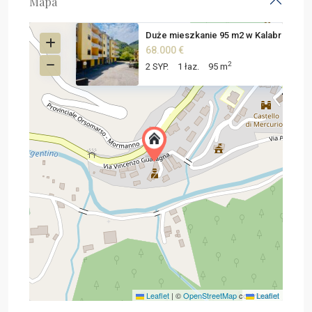
Mapa
Duże mieszkanie 95 m2 w Kalabr
68.000 €
2
2 SYP.
1 łaz.
95 m
Leaflet
|
©
OpenStreetMap
contributors
Leaflet