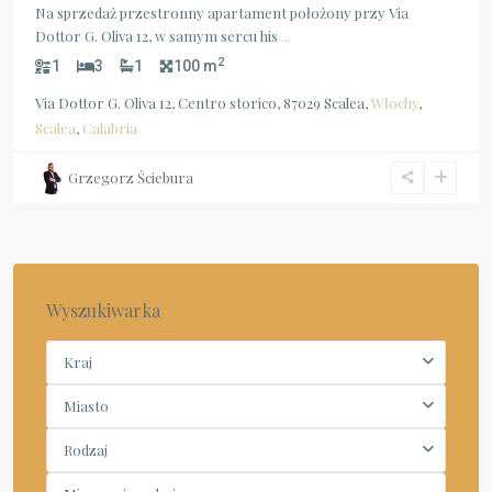
Na sprzedaż przestronny apartament położony przy Via
Dottor G. Oliva 12, w samym sercu his
...
2
1
3
1
100 m
Via Dottor G. Oliva 12, Centro storico, 87029 Scalea,
Włochy
,
Scalea
,
Calabria
Grzegorz Ściebura
Wyszukiwarka
Kraj
Miasto
Rodzaj