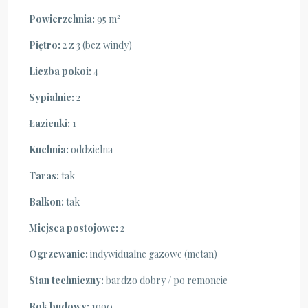
Powierzchnia:
95 m²
Piętro:
2 z 3 (bez windy)
Liczba pokoi:
4
Sypialnie:
2
Łazienki:
1
Kuchnia:
oddzielna
Taras:
tak
Balkon:
tak
Miejsca postojowe:
2
Ogrzewanie:
indywidualne gazowe (metan)
Stan techniczny:
bardzo dobry / po remoncie
Rok budowy:
1990