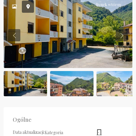
Rynek wtórny
Previous
Previou
Ogólne
Data aktualizacji:
Kategoria