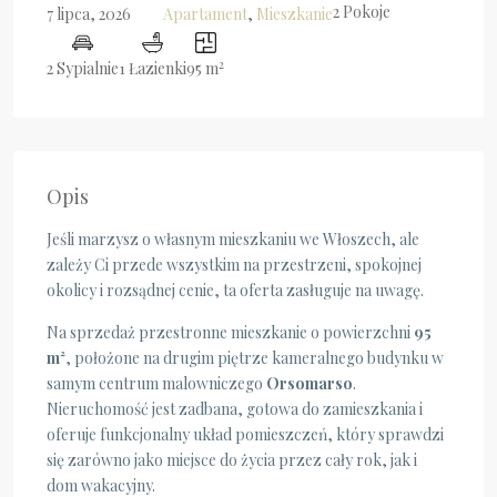
2 Pokoje
Apartament
,
Mieszkanie
7 lipca, 2026
2
2 Sypialnie
1 Łazienki
95 m
Opis
Jeśli marzysz o własnym mieszkaniu we Włoszech, ale
zależy Ci przede wszystkim na przestrzeni, spokojnej
okolicy i rozsądnej cenie, ta oferta zasługuje na uwagę.
Na sprzedaż przestronne mieszkanie o powierzchni
95
m²
, położone na drugim piętrze kameralnego budynku w
samym centrum malowniczego
Orsomarso
.
Nieruchomość jest zadbana, gotowa do zamieszkania i
oferuje funkcjonalny układ pomieszczeń, który sprawdzi
się zarówno jako miejsce do życia przez cały rok, jak i
dom wakacyjny.