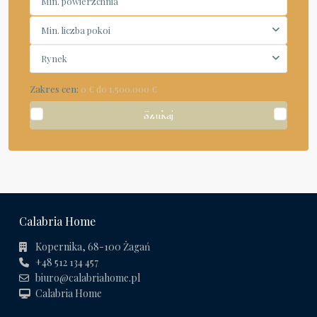
Min. liczba pokoi
Rynek
Zakres cen:
0 € do 1.500.000 €
Szukaj
Calabria Home
Kopernika, 68-100 Żagań
+48 512 134 457
biuro@calabriahome.pl
Calabria Home