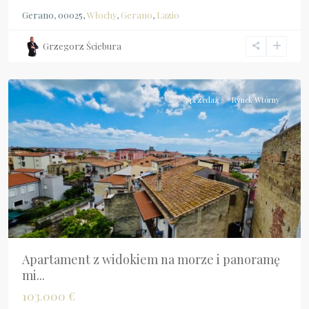
Gerano, 00025,
Włochy
,
Gerano
,
Lazio
Grzegorz Ściebura
Calabria
,
Scalea
Sprzedaż
Rynek Wtórny
Apartament z widokiem na morze i panoramę
mi...
103.000 €