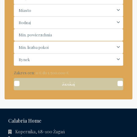
Miasto
Rodzaj
Min. liczba pokoi
Rynek
Zakres cen:
0 € do 1.500.000 €
Szukaj
Calabria Home
Kopernika, 68-100 Żagań