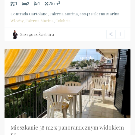
2
1
2
1
75 m
Contrada Cartolano, Falerna Marina, 88042 Falerna Marina,
Włochy
,
Falerna Marina
,
Calabria
Calabria
,
Grzegorz Ściebura
Falerna
Marina
Sprzedaż
Rynek Wtórny
Mieszkanie 58 m2 z panoramicznym widokiem
na...