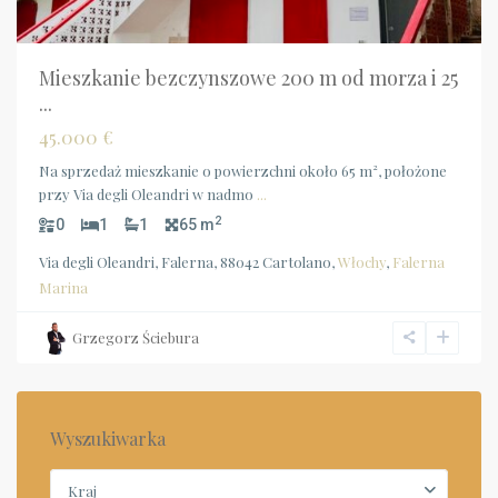
Mieszkanie bezczynszowe 200 m od morza i 25
...
45.000 €
Na sprzedaż mieszkanie o powierzchni około 65 m², położone
przy Via degli Oleandri w nadmo
...
2
0
1
1
65 m
Via degli Oleandri, Falerna, 88042 Cartolano,
Włochy
,
Falerna
Marina
Grzegorz Ściebura
Wyszukiwarka
Kraj