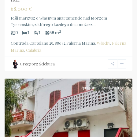
68.000 €
Jeśli marzysz o własnym apartamencie nad Morzem
Tyrreńskim, z którego każdego dnia możesz
...
2
0
1
1
58 m
Contrada Cartolano 25, 88042 Falerna Marina,
Włochy
,
Falerna
Marina
,
Calabria
Grzegorz Ściebura
Falerna
Marina
Sprzedaż
Rynek Wtórny