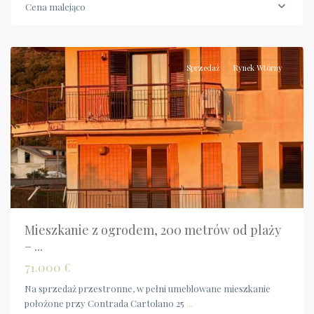
Calabria
,
Cena malejąco
Falerna
Marina
Sprzedaż
Rynek Wtórny
Mieszkanie z ogrodem, 200 metrów od plaży
– ...
71.000 €
Na sprzedaż przestronne, w pełni umeblowane mieszkanie
położone przy Contrada Cartolano 25
...