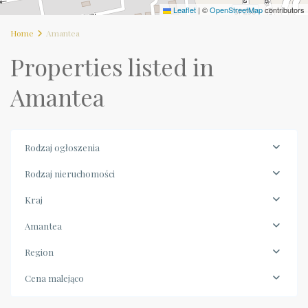
Leaflet
|
©
OpenStreetMap
contributors
Home
Amantea
Properties listed in
Amantea
Rodzaj ogłoszenia
Rodzaj nieruchomości
Kraj
Amantea
Region
Cena malejąco
Calabria
,
Amantea