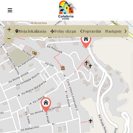
Moja lokalizacja
Pełny ekran
Poprzedni
Następny