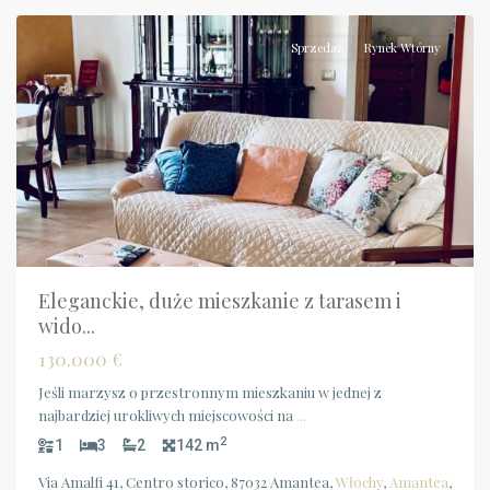
Sprzedaż
Rynek Wtórny
Eleganckie, duże mieszkanie z tarasem i
wido...
130.000 €
Jeśli marzysz o przestronnym mieszkaniu w jednej z
najbardziej urokliwych miejscowości na
...
2
1
3
2
142 m
Via Amalfi 41, Centro storico, 87032 Amantea,
Włochy
,
Amantea
,