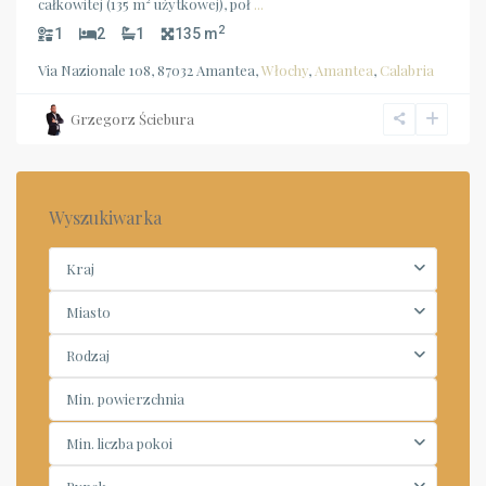
całkowitej (135 m² użytkowej), poł
...
2
1
2
1
135 m
Via Nazionale 108, 87032 Amantea,
Włochy
,
Amantea
,
Calabria
Grzegorz Ściebura
Wyszukiwarka
Kraj
Miasto
Rodzaj
Min. liczba pokoi