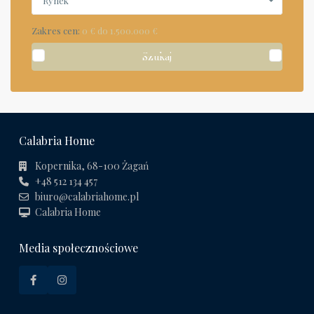
Rynek
Zakres cen:
0 € do 1.500.000 €
Szukaj
Calabria Home
Kopernika, 68-100 Żagań
+48 512 134 457
biuro@calabriahome.pl
Calabria Home
Media społecznościowe