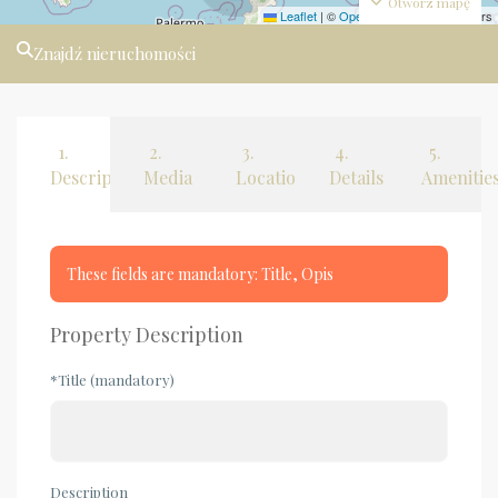
Otwórz mapę
Leaflet
|
©
OpenStreetMap
contributors
Znajdź nieruchomości
1.
2.
3.
4.
5.
Description
Media
Location
Details
Amenitie
These fields are mandatory: Title, Opis
Property Description
*Title (mandatory)
Description